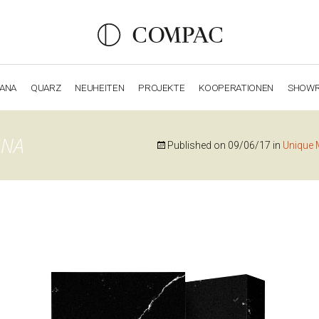
IANA
QUARZ
NEUHEITEN
PROJEKTE
KOOPERATIONEN
SHOW
OBSIDIANA
GENESIS
LUXURY COLLECTION
ELEGA
INA
Published on
09/06/17
in
Unique 