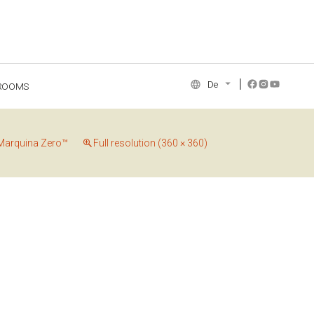
De
ROOMS
NCE COLLECTION
Marquina Zero™
Full resolution (360 × 360)