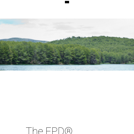
The EPD®