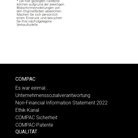
* Die hier gezeigten Farbtöne
können aufgrund der jeweiligen
Bildschirmeinstellungen von
den Originalfarben abweichen.
Machen Sie sich persönlich
einen Eindruck und besuchen
Sie Ihre nächstgelegene
Verkaufsstelle.
COMPAC
Es war einmal…
Unternehmenssozialverantwortung
Non-Financial Information Statement 2022
Ethik-Kanal
COMPAC Sicherheit
COMPAC-Patente
QUALITÄT