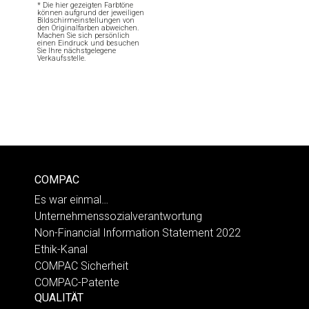
* Die hier gezeigten Farbtöne
können aufgrund der jeweiligen
Bildschirmeinstellungen von
den Originalfarben abweichen.
Machen Sie sich persönlich
einen Eindruck und besuchen
Sie Ihre nächstgelegene
Verkaufsstelle.
COMPAC
Es war einmal…
Unternehmenssozialverantwortung
Non-Financial Information Statement 2022
Ethik-Kanal
COMPAC Sicherheit
COMPAC-Patente
QUALITÄT