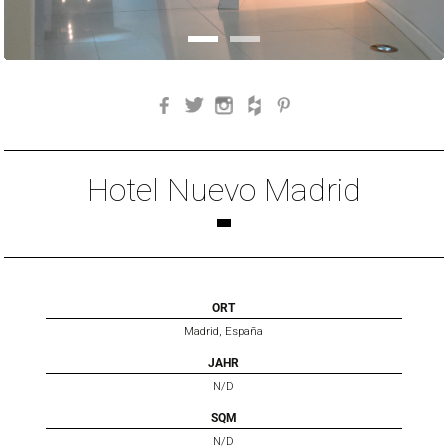
Facebook
Twitter
Instagram
Houzz
Pinterest
Hotel Nuevo Madrid
ORT
Madrid, España
JAHR
N/D
SQM
N/D