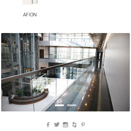
AFION
AFION
Facebook
Twitter
Instagram
Houzz
Pinterest