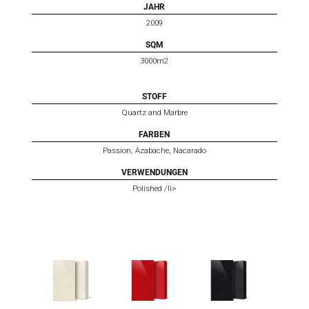
JAHR
2009
SQM
3000m2
STOFF
Quartz and Marbre
FARBEN
Passion, Azabache, Nacarado
VERWENDUNGEN
Polished /li>
MICRO
NEW
AZABACHE
NACARADO
PASSION