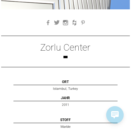
Facebook
Twitter
Instagram
Houzz
Pinterest
Zorlu Center
ORT
Istambul, Turkey
JAHR
2011
STOFF
Marble