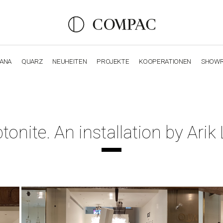
IANA
QUARZ
NEUHEITEN
PROJEKTE
KOOPERATIONEN
SHOW
OBSIDIANA
GENESIS
LUXURY COLLECTION
ELEGA
tonite. An installation by Arik