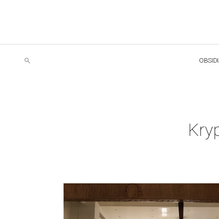
OBSID
Kryp