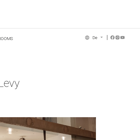
De
ROOMS
NCE COLLECTION
 Levy