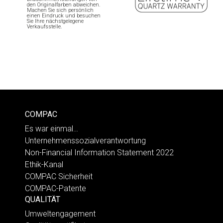
den Originalfarben abweichen.
Machen Sie sich persönlich
einen Eindruck und besuchen
Sie Ihre nächstgelegene
Verkaufsstelle.
COMPAC
Es war einmal…
Unternehmenssozialverantwortung
Non-Financial Information Statement 2022
Ethik-Kanal
COMPAC Sicherheit
COMPAC-Patente
QUALITÄT
Umweltengagement