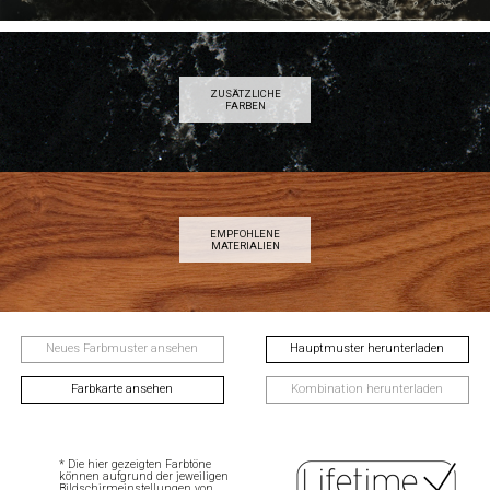
ZUSÄTZLICHE
FARBEN
EMPFOHLENE
MATERIALIEN
Neues Farbmuster ansehen
Hauptmuster herunterladen
Farbkarte ansehen
Kombination herunterladen
* Die hier gezeigten Farbtöne
können aufgrund der jeweiligen
Bildschirmeinstellungen von