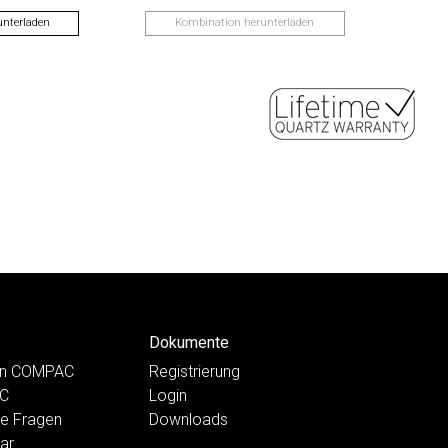
nterladen
Kombination herunterladen
Dokumente
ten COMPAC
Registrierung
AC
Login
te Fragen
Downloads
ar