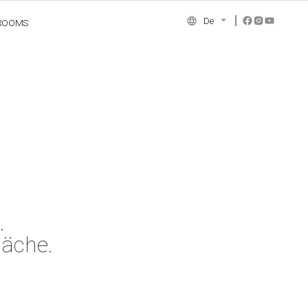
De
ROOMS
NCE COLLECTION
.
läche.