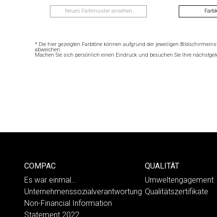
Neues Farbmuster ansehen
Farb
* Die hier gezeigten Farbtöne können aufgrund der jeweiligen Bildschirmeins
abweichen.
Machen Sie sich persönlich einen Eindruck und besuchen Sie Ihre nächstgele
COMPAC
QUALITÄT
Es war einmal…
Umweltengagement
Unternehmenssozialverantwortung
Qualitätszertifikate
Non-Financial Information
Statement 2022