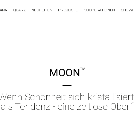
IANA
QUARZ
NEUHEITEN
PROJEKTE
KOOPERATIONEN
SHOW
OBSIDIANA
GENESIS
LUXURY COLLECTION
ELEGA
MOON
TM
Wenn Schönheit sich kristallisiert
als Tendenz - eine zeitlose Oberf