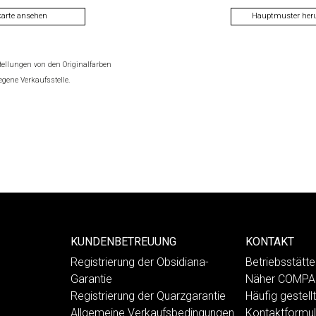
karte ansehen
Hauptmuster heru
tellungen von den Originalfarben
gene Verkaufsstelle.
KUNDENBETREUUNG
KONTAKT
Registrierung der Obsidiana-
Betriebsstät
Garantie
Näher COMP
Registrierung der Quarzgarantie
Häufig gestell
Allgemeine Verkaufsbedingungen
Kontaktformul