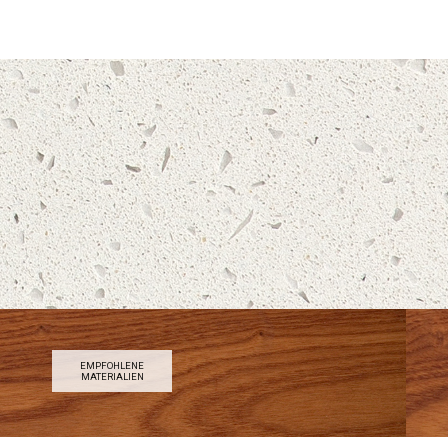
EMPFOHLENE
RAL7042
STAHL
MATERIALIEN
Next