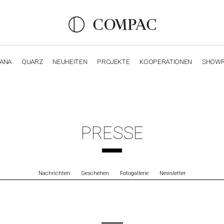
IANA
QUARZ
NEUHEITEN
PROJEKTE
KOOPERATIONEN
SHOW
OBSIDIANA
GENESIS
LUXURY COLLECTION
ELEGA
PRESSE
Nachrichten
Geschehen
Fotogallerie
Newsletter