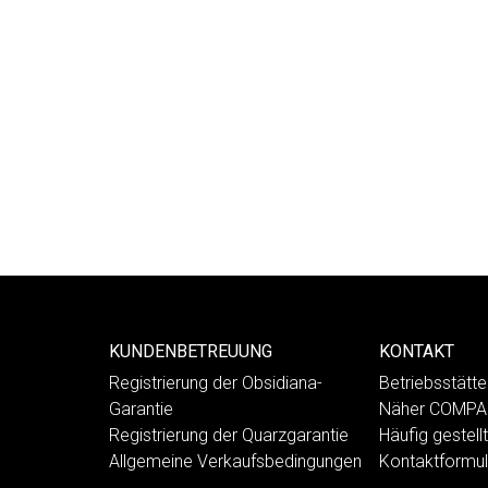
KUNDENBETREUUNG
KONTAKT
Registrierung der Obsidiana-
Betriebsstät
Garantie
Näher COMP
Registrierung der Quarzgarantie
Häufig gestell
Allgemeine Verkaufsbedingungen
Kontaktformul