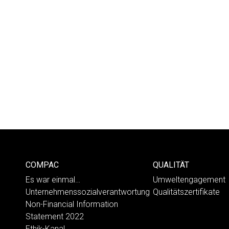
COMPAC
QUALITÄT
Es war einmal…
Umweltengagement
Unternehmenssozialverantwortung
Qualitätszertifikate
Non-Financial Information
Statement 2022
Ethik-Kanal