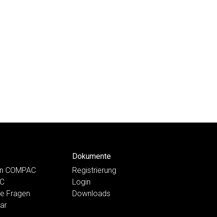
Dokumente
ten COMPAC
Registrierung
AC
Login
te Fragen
Downloads
ar