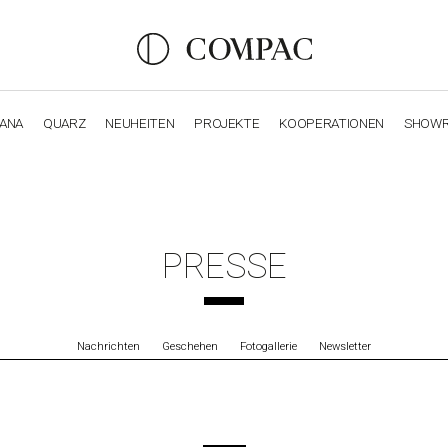
IANA
QUARZ
NEUHEITEN
PROJEKTE
KOOPERATIONEN
SHOW
OBSIDIANA
GENESIS
LUXURY COLLECTION
ELEGA
PRESSE
Nachrichten
Geschehen
Fotogallerie
Newsletter