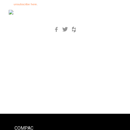
unsubscribe here
.
Facebook
Twitter
Houzz
COMPAC