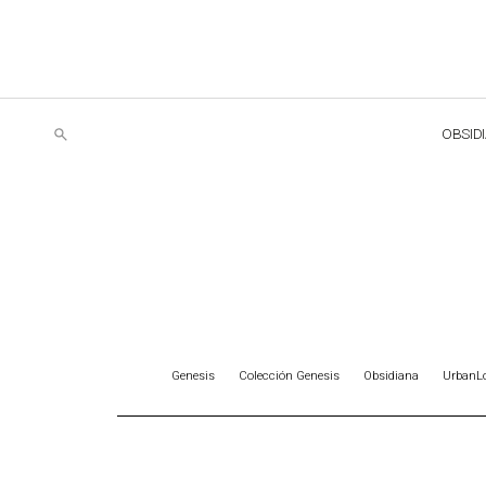
OBSID
Genesis
Colección Genesis
Obsidiana
UrbanLo