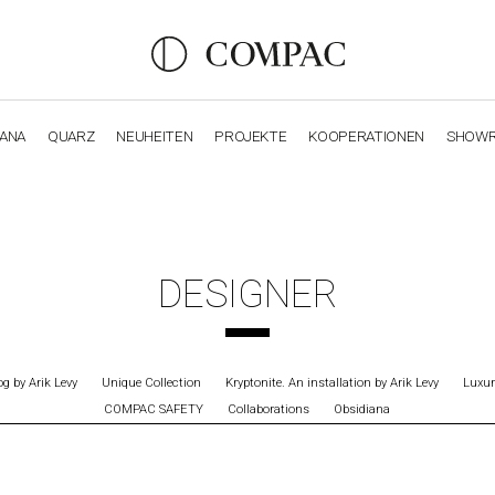
IANA
QUARZ
NEUHEITEN
PROJEKTE
KOOPERATIONEN
SHOW
OBSIDIANA
GENESIS
LUXURY COLLECTION
ELEGA
DESIGNER
g by Arik Levy
Unique Collection
Kryptonite. An installation by Arik Levy
Luxur
COMPAC SAFETY
Collaborations
Obsidiana